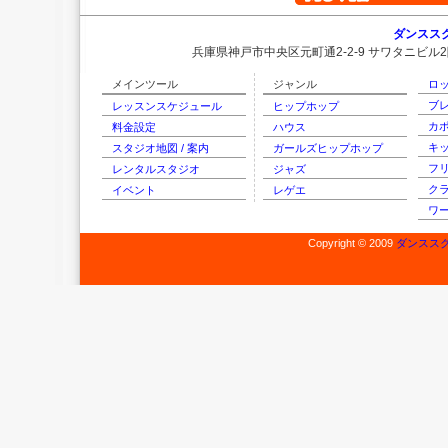
ダンススク
兵庫県神戸市中央区元町通2-2-9 サワタニビル
メインツール
ジャンル
ロ
ブ
レッスンスケジュール
ヒップホップ
カ
料金設定
ハウス
キ
スタジオ地図 / 案内
ガールズヒップホップ
フ
レンタルスタジオ
ジャズ
ク
イベント
レゲエ
ワ
Copyright © 2009
ダンススク