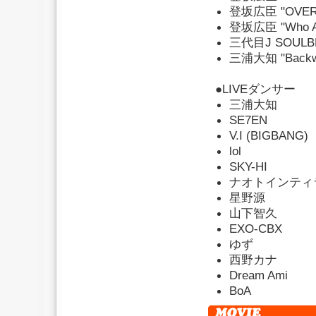
登坂広臣 "OVER
登坂広臣 "Who Ar
三代目J SOULBRO
三浦大知 "Backw
●LIVEダンサー
三浦大知
SE7EN
V.I (BIGBANG)
lol
SKY-HI
ナオトインティ
星野源
山下智久
EXO-CBX
ゆず
西野カナ
Dream Ami
BoA