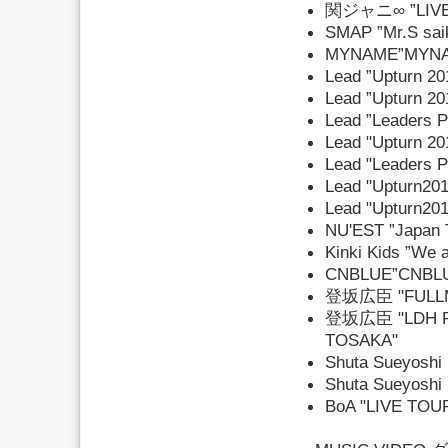
関ジャニ∞ ”LIVE 
SMAP ”Mr.S saik
MYNAME”MYNAM
Lead ”Upturn 
Lead ”Upturn
Lead ”Leaders P
Lead "Upturn 2
Lead "Leaders P
Lead "Upturn
Lead "Upturn2
NU'EST ”Japan 
Kinki Kids ”We 
CNBLUE”CNBLUE
登坂広臣 "FULLMO
登坂広臣 "LDH P
TOSAKA"
Shuta Sueyoshi
Shuta Sueyosh
BoA "LIVE TOU