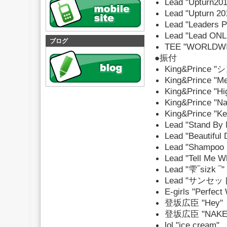
Lead "Upturn
Lead "Upturn 
Lead "Leaders 
Lead "Lead ONL
ブログ
TEE "WORLDWI
●振付
King&Prince
King&Prince "Me
King&Prince "Hi
King&Prince "Na
King&Prince "Ke
Lead "Stand By 
Lead "Beautiful 
Lead "Shampoo 
Lead "Tell Me W
Lead "雫‾sizk ‾"
Lead "サンセ
E-girls "Perfect
登坂広臣 "Hey"
登坂広臣 "NAKE
lol "ice cream"