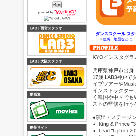
LAB3 西宮スタジオ
ダンススクール スタジ
⇒
住所、地図などは、
KYOインスタグラ
LAB3 大阪スタジオ
兵庫県神戸市出身 
17歳 LAB3神
イブツアーやMus
インストラクター
動画集
く韓国や中国でも
ストの監修を行う
●演出・ステージ
King & Princ
携帯サイト
Lead "Upturn 2