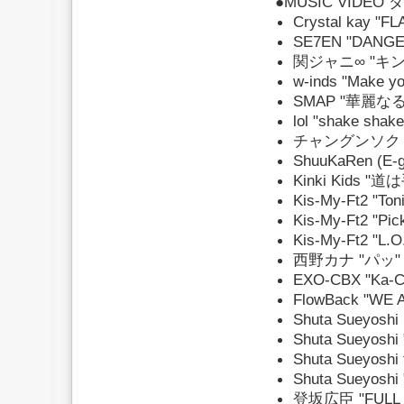
●MUSIC VIDE
Crystal kay "F
SE7EN "DANGE
関ジャニ∞ "キン
w-inds "Make yo
SMAP "華麗な
lol "shake shake
チャングンソク "En
ShuuKaRen (E-g
Kinki Kids 
Kis-My-Ft2 "Toni
Kis-My-Ft2 "Pick
Kis-My-Ft2 "L.O
西野カナ "パッ"
EXO-CBX "Ka-C
FlowBack "WE 
Shuta Sueyoshi
Shuta Sueyosh
Shuta Sueyoshi 
Shuta Sueyoshi
登坂広臣 "FULL