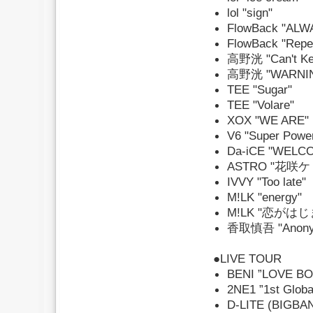
lol "sign"
FlowBack "ALW
FlowBack "Repe
高野洸 "Can't Kee
高野洸 "WARNI
TEE "Sugar"
TEE "Volare"
XOX "WE ARE"
V6 "Super Powe
Da-iCE "WELC
ASTRO "花咲
IVVY "Too late"
M!LK "energy"
M!LK "恋がはじ
香取慎吾 "Anony
●LIVE TOUR
BENI ”LOVE BO
2NE1 ”1st Glob
D-LITE (BIGBANG