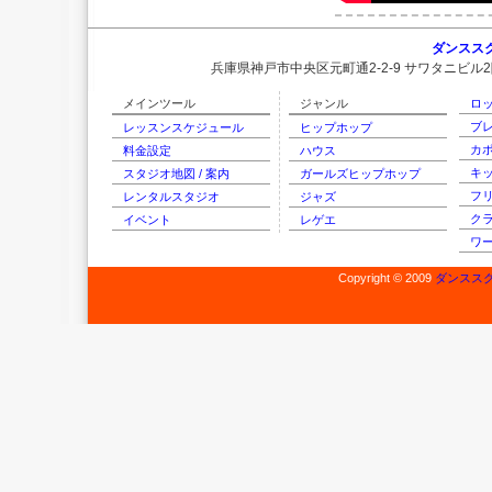
ダンススク
兵庫県神戸市中央区元町通2-2-9 サワタニビル
メインツール
ジャンル
ロ
ブ
レッスンスケジュール
ヒップホップ
カ
料金設定
ハウス
キ
スタジオ地図 / 案内
ガールズヒップホップ
フ
レンタルスタジオ
ジャズ
ク
イベント
レゲエ
ワ
Copyright © 2009
ダンススク