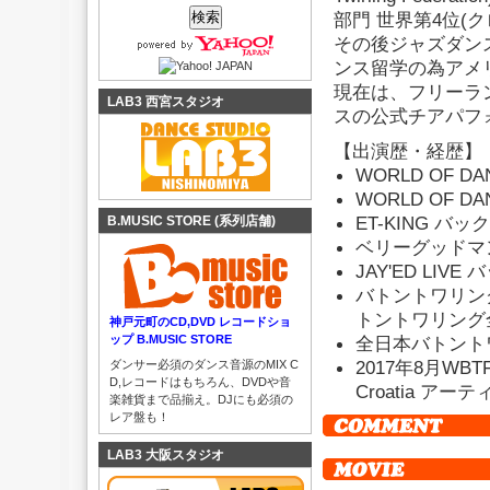
部門 世界第4位(
その後ジャズダン
ンス留学の為アメ
現在は、フリーラ
LAB3 西宮スタジオ
スの公式チアパフ
【出演歴・経歴】
WORLD OF DANC
WORLD OF DAN
ET-KING バ
B.MUSIC STORE (系列店舗)
ベリーグッドマ
JAY'ED LIV
バトントワリング
トントワリング
神戸元町のCD,DVD レコードショ
全日本バトント
ップ B.MUSIC STORE
2017年8月WBTF(Wor
ダンサー必須のダンス音源のMIX C
D,レコードはもちろん、DVDや音
Croatia 
楽雑貨まで品揃え。DJにも必須の
レア盤も！
LAB3 大阪スタジオ